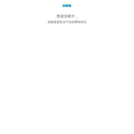
我的点播
更多
数据加载中...
加载速度取决于你的网络情况
我的直播
更多
直播课程演示
￥0.00
126已购买